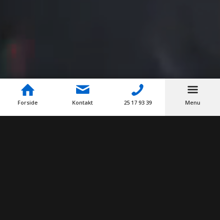
Forside
Kontakt
25 17 93 39
Menu
DIN ERFARNE VVS’ER
Leder du efter en pålidelig og erfaren VVS’er i København
og omegn? Så kan vi hjælpe. Hos Blikkenslagerne – JA har
vi nemlig mere end 30 års erfaring med grundigt og