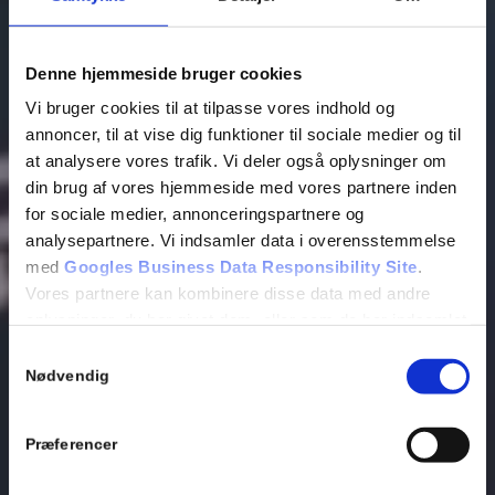
Denne hjemmeside bruger cookies
Vi bruger cookies til at tilpasse vores indhold og
annoncer, til at vise dig funktioner til sociale medier og til
at analysere vores trafik. Vi deler også oplysninger om
din brug af vores hjemmeside med vores partnere inden
for sociale medier, annonceringspartnere og
analysepartnere. Vi indsamler data i overensstemmelse
BLIKKENSLAGERNE – JA
med
Googles Business Data Responsibility Site
.
Vores partnere kan kombinere disse data med andre
oplysninger, du har givet dem, eller som de har indsamlet
Brug os, når du ønsker tryghed, sikkerhed
fra din brug af deres tjenester.
Samtykkevalg
og godt, veludført VVS-arbejde
Nødvendig
Se Cookie & Privatlivspolitik
her
25 17 93 39
KONTAKT
Præferencer