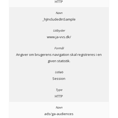
HTTP
_hjIncludedInSample
www.ja-vvs.dk/
Angiver om brugerens navigation skal registreres i en
given statistik.
Session
HTTP
ads/ga-audiences