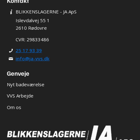
Kontakt
BLIKKENSLAGERNE - JA ApS
Islevdalvej 55 1
2610 Rødovre
CVR: 29833486
25 17 93 39
info@ja-vvs.dk
Genveje
Nyt badeværelse
VVS Arbejde
Om os