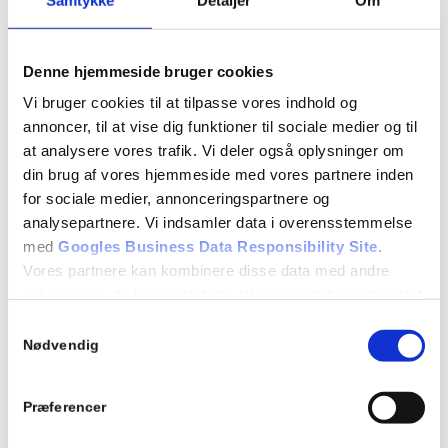
HTTP
Denne hjemmeside bruger cookies
GPS
Vi bruger cookies til at tilpasse vores indhold og
annoncer, til at vise dig funktioner til sociale medier og til
at analysere vores trafik. Vi deler også oplysninger om
youtube.com
din brug af vores hjemmeside med vores partnere inden
for sociale medier, annonceringspartnere og
analysepartnere. Vi indsamler data i overensstemmelse
Registrerer et unikt ID på mobile enheder for at muliggøre
med
Googles Business Data Responsibility Site
.
tracking baseret på geografisk GPS lokation.
Vores partnere kan kombinere disse data med andre
oplysninger, du har givet dem, eller som de har indsamlet
1 dag
fra din brug af deres tjenester.
Samtykkevalg
Nødvendig
Se Cookie & Privatlivspolitik
her
HTTP
Præferencer