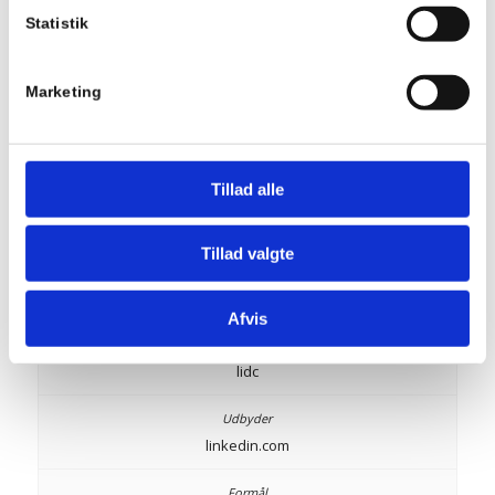
lang
Statistik
ads.linkedin.com
Marketing
Gemmer det sprog brugeren har valgt på en hjemmeside.
Tillad alle
Session
Tillad valgte
HTTP
Afvis
lidc
linkedin.com