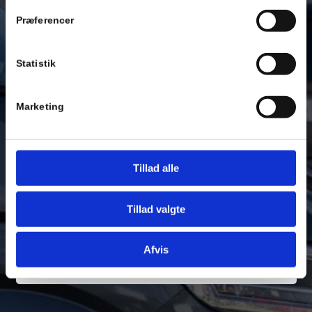
Præferencer
Statistik
Marketing
Tilføj filer (max 5)
Tillad alle
Annuller
Tillad valgte
Afvis