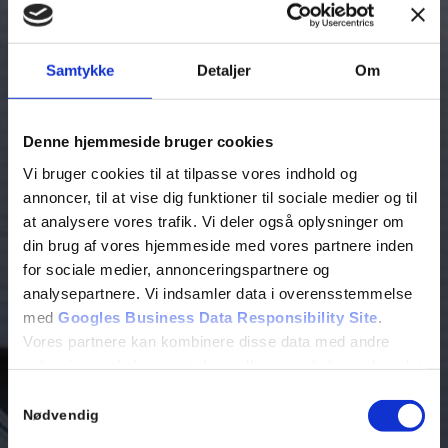
Samtykke
Detaljer
Om
SKRIV TIL OS
Denne hjemmeside bruger cookies
Vi bruger cookies til at tilpasse vores indhold og
annoncer, til at vise dig funktioner til sociale medier og til
at analysere vores trafik. Vi deler også oplysninger om
din brug af vores hjemmeside med vores partnere inden
for sociale medier, annonceringspartnere og
analysepartnere. Vi indsamler data i overensstemmelse
med
Googles Business Data Responsibility Site
.
Vores partnere kan kombinere disse data med andre
oplysninger, du har givet dem, eller som de har indsamlet
fra din brug af deres tjenester.
Samtykkevalg
Nødvendig
Se Cookie & Privatlivspolitik
her